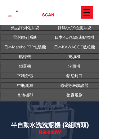
藥品序列化系統
條碼/文字檢測系統
雷射雕刻系統
日本KOYO高速貼標機
日本Maruho PTP包裝機
日本KAWAGOE數粒機
貼標機
充填機
鎖蓋機
洗瓶機
下料分張
鋁箔封口
空瓶測漏
條碼等級驗證器
其他機型
整廠規劃
半自動水洗洗瓶機 (2組噴頭)
RS-020W