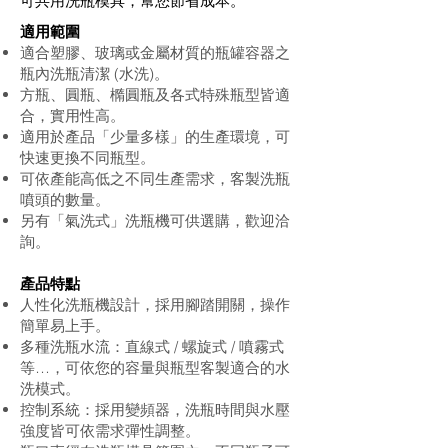
可共用洗瓶模具，幫您節省成本。
適用範圍
適合塑膠、玻璃或金屬材質的瓶罐容器之
瓶內洗瓶清潔 (水洗)。
方瓶、圓瓶、橢圓瓶及各式特殊瓶型皆適
合，實用性高。
適用於產品「少量多樣」的生產環境，可
快速更換不同瓶型。
可依產能高低之不同生產需求，客製洗瓶
噴頭的數量。
另有「氣洗式」洗瓶機可供選購，歡迎洽
詢。
產品特點
人性化洗瓶機設計，採用腳踏開關，操作
簡單易上手。
多種洗瓶水流：直線式 / 螺旋式 / 噴霧式
等…，可依您的容量與瓶型客製適合的水
洗模式。
控制系統：採用變頻器，洗瓶時間與水壓
強度皆可依需求彈性調整。