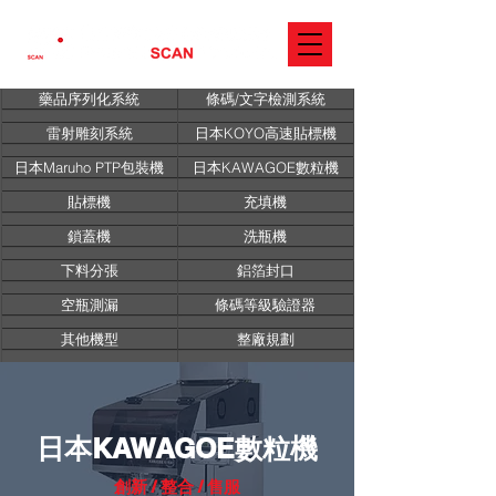
藥品序列化系統
條碼/文字檢測系統
雷射雕刻系統
日本KOYO高速貼標機
日本Maruho PTP包裝機
日本KAWAGOE數粒機
貼標機
充填機
鎖蓋機
洗瓶機
下料分張
鋁箔封口
空瓶測漏
條碼等級驗證器
其他機型
整廠規劃
日本KAWAGOE數粒機
創新 / 整合 / 售服