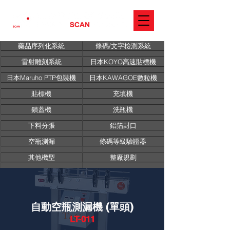
藥品序列化系統
條碼/文字檢測系統
雷射雕刻系統
日本KOYO高速貼標機
日本Maruho PTP包裝機
日本KAWAGOE數粒機
貼標機
充填機
鎖蓋機
洗瓶機
下料分張
鋁箔封口
空瓶測漏
條碼等級驗證器
其他機型
整廠規劃
自動空瓶測漏機 (單頭)
LT-011