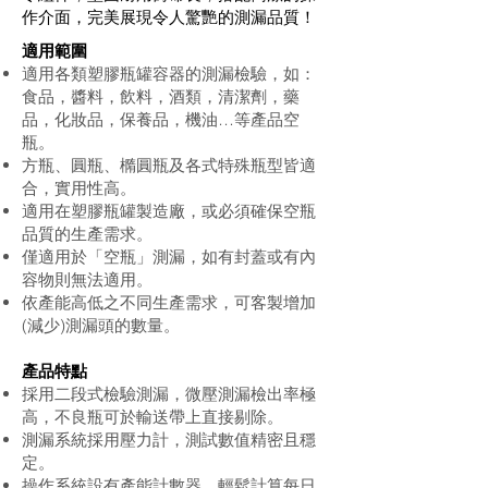
作介面，完美展現令人驚艷的測漏品質！
適用範圍
適用各類塑膠瓶罐容器的測漏檢驗，如：
食品，醬料，飲料，酒類，清潔劑，藥
品，化妝品，保養品，機油…等產品空
瓶。
方瓶、圓瓶、橢圓瓶及各式特殊瓶型皆適
合，實用性高。
適用在塑膠瓶罐製造廠，或必須確保空瓶
品質的生產需求。
僅適用於「空瓶」測漏，如有封蓋或有內
容物則無法適用。
依產能高低之不同生產需求，可客製增加
(減少)測漏頭的數量。
產品特點
採用二段式檢驗測漏，微壓測漏檢出率極
高，不良瓶可於輸送帶上直接剔除。
測漏系統採用壓力計，測試數值精密且穩
定。
操作系統設有產能計數器，輕鬆計算每日