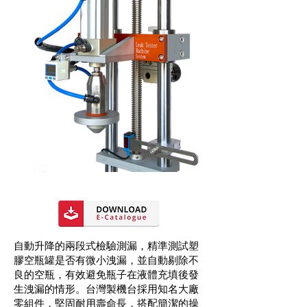
自動升降的兩段式檢驗測漏，精準測試塑
膠空瓶罐是否有微小洩漏，並自動剔除不
良的空瓶，有效避免瓶子在液體充填後發
生洩漏的情形。台灣製機台採用知名大廠
零組件，堅固耐用壽命長，搭配簡潔的操