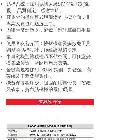
貼標系統：採用德國大廠SICK感測器(電
眼)，品質穩定、感應準確。
直覺化的操作模式與簡潔的貼標介面，非
專業人員也可迅速上手。
內建生產計數器，輕鬆自動計算每日生產
量。
使用者友善介面：快拆模組及多數免工具
調整的貼標設計，換線調整超快速。
半自動機型體積輕巧不佔空間，可任意變
換擺放位置，空間利用最靈活。
全機高規格採用#304不銹鋼、鋁合金、高
碳鋼及工程塑膠製作 。
機台保養程序少、穩固耐用壽命長，省錢
又省事，折角貼標機的最佳選擇！
產品詢問單
產 品 規 格