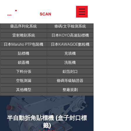
藥品序列化系統
條碼/文字檢測系統
雷射雕刻系統
日本KOYO高速貼標機
日本Maruho PTP包裝機
日本KAWAGOE數粒機
貼標機
充填機
鎖蓋機
洗瓶機
下料分張
鋁箔封口
空瓶測漏
條碼等級驗證器
其他機型
整廠規劃
半自動折角貼標機 (盒子封口標
籤)