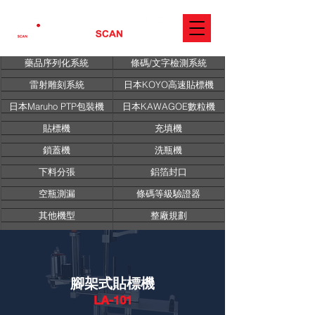
藥品序列化系統
條碼/文字檢測系統
雷射雕刻系統
日本KOYO高速貼標機
日本Maruho PTP包裝機
日本KAWAGOE數粒機
貼標機
充填機
鎖蓋機
洗瓶機
下料分張
鋁箔封口
空瓶測漏
條碼等級驗證器
其他機型
整廠規劃
腳架式貼標機
LA-101