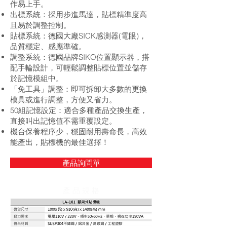
作易上手。
出標系統：採用步進馬達，貼標精準度高
且易於調整控制。
貼標系統：德國大廠SICK感測器(電眼)，
品質穩定、感應準確。
調整系統：德國品牌SIKO位置顯示器，搭
配手輪設計，可輕鬆調整貼標位置並儲存
於記憶模組中。
「免工具」調整：即可拆卸大多數的更換
模具或進行調整，方便又省力。
50組記憶設定：適合多種產品交換生產，
直接叫出記憶值不需重覆設定。
機台保養程序少，穩固耐用壽命長，高效
能產出，貼標機的最佳選擇！
產品詢問單
產 品 規 格