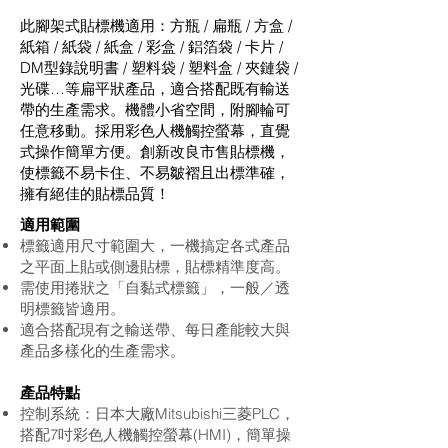
此腳架式貼標機適用：方瓶 / 扁瓶 / 方盒 /
紙箱 / 紙袋 / 紙盒 / 彩盒 / 鋁箔袋 / 卡片 /
DM型錄說明書 / 塑料袋 / 塑料盒 / 夾鏈袋 /
光碟…等扁平狀產品，適合搭配既有輸送
帶的生產需求。機體小省空間，附腳輪可
任意移動。採用彩色人機觸控螢幕，直覺
式操作簡單方便。創新改良市售貼標機，
使標籤不易卡住、不易皺褶且出標準確，
擁有絕佳的貼標品質！
適用範圍
標籤適用尺寸範圍大，一機搞定各式產品
之平面上貼或側邊貼標，貼標精準度高。
需使用捲狀之「自黏式標籤」，一般／透
明標籤皆適用。
適合搭配現有之輸送帶、每日產能較大與
產品多樣化的生產需求。
產品特點
控制系統：日本大廠Mitsubishi三菱PLC，
搭配7吋彩色人機觸控螢幕(HMI)，簡單操