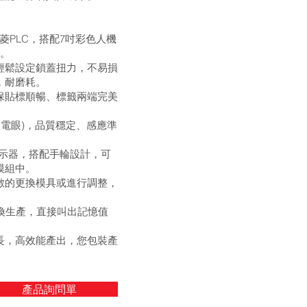
i三菱PLC，搭配7吋彩色人機
手。
輕鬆設定鎖蓋扭力，不易損
，耐磨耗。
保貼標順暢、標籤兩端完美
(電眼)，品質穩定、感應準
顯示器，搭配手輪設計，可
模組中。
數的更換模具或進行調整，
換生產，直接叫出記憶值
長，高效能產出，您包裝產
產品詢問單