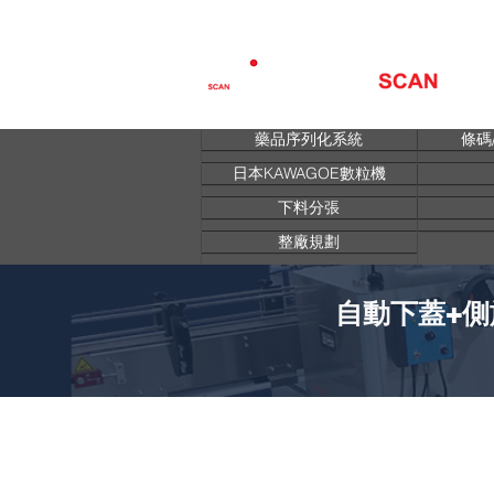
藥品序列化系統
條碼
日本KAWAGOE數粒機
下料分張
整廠規劃
自動下蓋+側旋