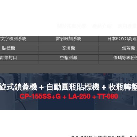
關於拓航光學
產品介紹
應用產業
/文字檢測系統
雷射雕刻系統
日本KOYO高
貼標機
充填機
鎖蓋機
鋁箔封口
空瓶測漏
條碼等級驗
式鎖蓋機 + 自動圓瓶貼標機 + 收瓶轉盤
CP-155SS+G + LA-250 + TT-080