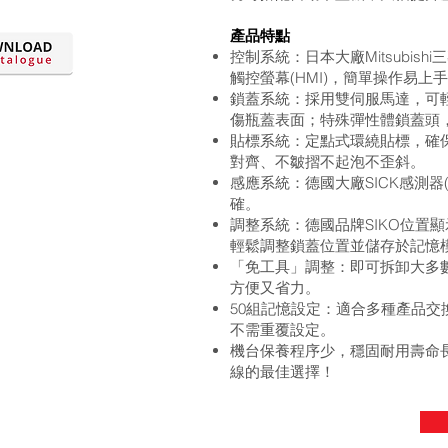
產品特點
控制系統：日本大廠Mitsubish
觸控螢幕(HMI)，簡單操作易上
鎖蓋系統：採用雙伺服馬達，可
傷瓶蓋表面；特殊彈性體鎖蓋頭
貼標系統：定點式環繞貼標，確
對齊、不皺摺不起泡不歪斜。
感應系統：德國大廠SICK感測器
確。
調整系統：德國品牌SIKO位置
輕鬆調整鎖蓋位置並儲存於記憶
「免工具」調整：即可拆卸大多
方便又省力。
50組記憶設定：適合多種產品交
不需重覆設定。
機台保養程序少，穩固耐用壽命
線的最佳選擇！