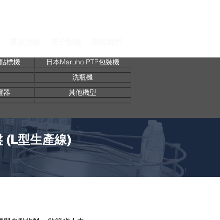
最新消息
電子型錄
聯絡我們
速貼標機
日本Maruho PTP包裝機
洗瓶機
證器
其他機型
 (L型生產線)