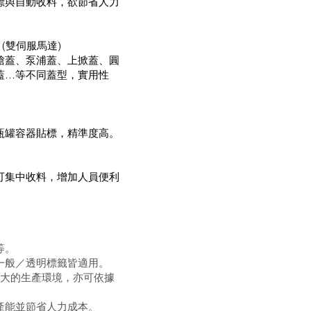
標與自動收料，欲節省人力
 (雙伺服馬達)
槍蓋、泵浦蓋、上掀蓋、圓
蓋…等不同蓋型，實用性
瓶罐容器貼標，精準度高。
可集中收料，增加人員便利
等。
一般／透明標籤皆適用。
較大的生產環境，亦可依據
產能並節省人力成本。