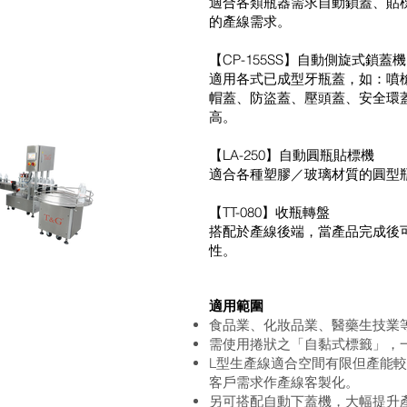
適合各類瓶器需求自動鎖蓋、貼
的產線需求。
【CP-155SS】自動側旋式鎖蓋機
適用各式已成型牙瓶蓋，如：噴
帽蓋、防盜蓋、壓頭蓋、安全環
高。
【LA-250】自動圓瓶貼標機
適合各種塑膠／玻璃材質的圓型
【TT-080】收瓶轉盤
搭配於產線後端，當產品完成後
性。
適用範圍
食品業、化妝品業、醫藥生技業
需使用捲狀之「自黏式標籤」，
L型生產線適合空間有限但產能
客戶需求作產線客製化。
另可搭配自動下蓋機，大幅提升