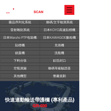
藥品序列化系統
條碼/文字檢測系統
雷射雕刻系統
日本KOYO高速貼標機
日本Maruho PTP包裝機
日本KAWAGOE數粒機
貼標機
充填機
鎖蓋機
洗瓶機
下料分張
鋁箔封口
空瓶測漏
條碼等級驗證器
其他機型
整廠規劃
快速連動輸送帶護欄 (專利產品)
GR-030