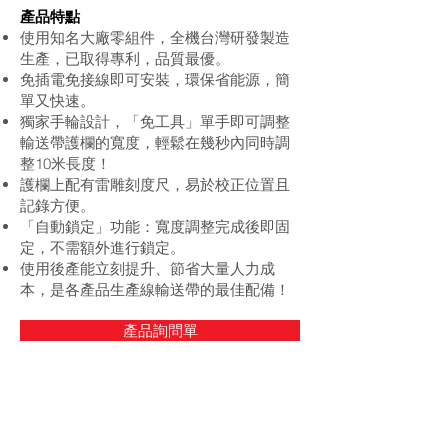
產品特點
使用知名大廠零組件，全機台灣研發製造
生產，已取得專利，品質最優。
免插電免接線即可安裝，環保省能源，簡
單又快速。
獨家手輪設計，「免工具」單手即可調整
輸送帶護欄的寬度，輕鬆在幾秒內同時調
整10米長度！
護欄上配有雷雕刻度尺，易於校正位置且
記錄方便。
「自動鎖定」功能：寬度調整完成後即固
定，不需額外進行鎖定。
使用後產能立刻提升、節省大量人力成
本，是各產品生產線輸送帶的最佳配備！
產品詢問單
產 品 規 格